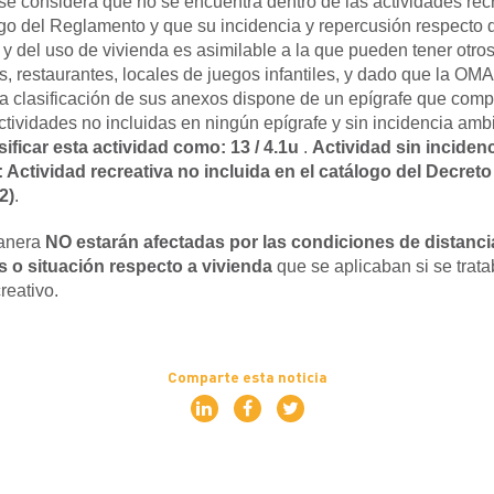
e considera que no se encuentra dentro de las actividades rec
go del Reglamento y que su incidencia y repercusión respecto 
 y del uso de vivienda es asimilable a la que pueden tener otros
, restaurantes, locales de juegos infantiles, y dado que la OMA
la clasificación de sus anexos dispone de un epígrafe que com
ctividades no incluidas en ningún epígrafe y sin incidencia amb
ificar esta actividad como: 13 / 4.1u
.
Actividad sin inciden
 Actividad recreativa no incluida en el catálogo del Decret
2)
.
anera
NO estarán afectadas por las condiciones de distanc
s o situación respecto a vivienda
que se aplicaban si se trat
eativo.
Comparte esta noticia