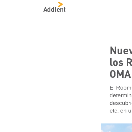
Addient
Nuev
los 
OMAI
El Rooms
determin
descubri
etc. en u