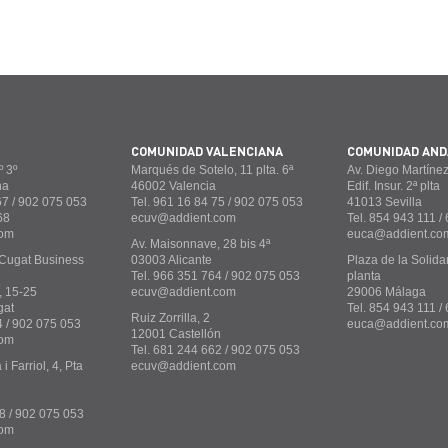
COMUNIDAD VALENCIANA
COMUNIDAD AND
 3º
Marqués de Sotelo, 11 plta. 6ª
Av. Diego Martínez
na
46002 Valencia
Edif. Insur. 2ª plta
67 / 902 075 053
Tel. 961 16 84 75 / 902 075 053
41013 Sevilla
68
ecuv@addient.com
Tel. 854 943 111 /
com
euca@addient.co
Av. Maisonnave, 28 bis 4ª
Cugat Business
03003 Alicante
Plaza de la Solidar
Tel. 966 351 764 / 902 075 053
planta
, 15-25
ecuv@addient.com
29006 Málaga
gat
Tel. 854 943 111 
Ruiz Zorrilla, 2
4 / 902 075 053
euca@addient.co
12001 Castellón
com
Tel. 681 244 662 / 902 075 053
 Farriol, 4, Pta
ecuv@addient.com
8 / 902 075 053
com