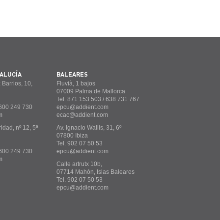
ALUCÍA
BALEARES
 Barrios, 10,
Fluvià, 1 bajos
07009 Palma de Mallorca
Tel. 871 153 503 / 638 731 767
 600 249 730
epcu@addient.com
m
ecac@addient.com
idad, nº 12, 5ª
Av. Ignacio Wallis, 31, 6º
07800 Ibiza
Tel. 902 07 50 53
/ 600 249 730
epcu@addient.com
m
Calle artrutx 10b,
07714 Mahón, Islas Baleares
Tel. 902 07 50 53
epcu@addient.com