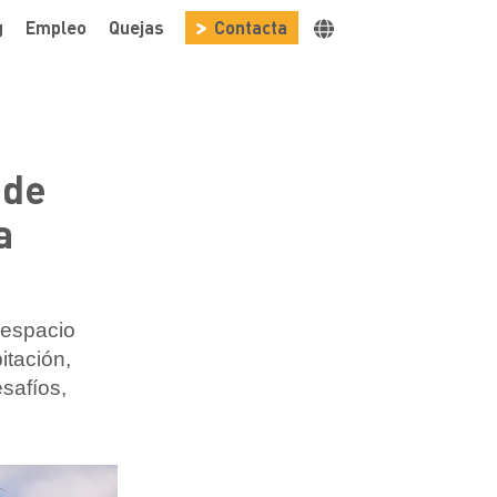
g
Empleo
Quejas
Contacta
 de
a
 espacio
itación,
safíos,