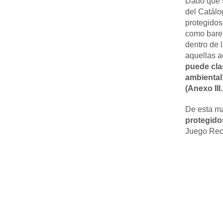
Dado que s
del Catálo
protegidos
como bares
dentro de 
aquellas a
puede clas
ambiental:
(Anexo III.
De esta m
protegido
Juego Recr