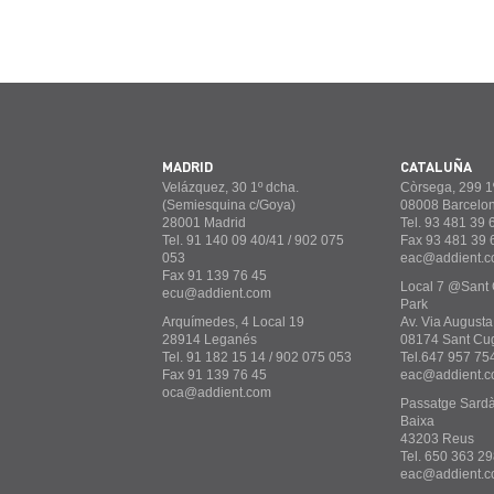
MADRID
CATALUÑA
Velázquez, 30 1º dcha.
Còrsega, 299 1º
(Semiesquina c/Goya)
08008 Barcelo
28001 Madrid
Tel. 93 481 39 
Tel. 91 140 09 40/41 / 902 075
Fax 93 481 39 
053
eac@addient.
Fax 91 139 76 45
Local 7 @Sant 
ecu@addient.com
Park
Arquímedes, 4 Local 19
Av. Via Augusta
28914 Leganés
08174 Sant Cu
Tel. 91 182 15 14 / 902 075 053
Tel.647 957 75
Fax 91 139 76 45
eac@addient.
oca@addient.com
Passatge Sardà i
Baixa
43203 Reus
Tel. 650 363 29
eac@addient.