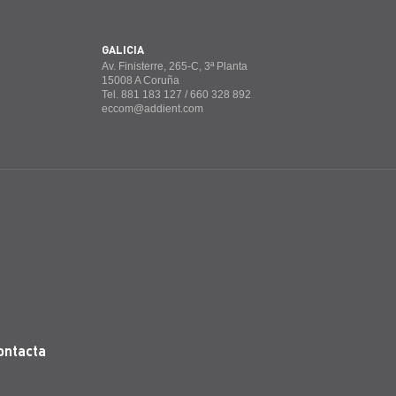
GALICIA
Av. Finisterre, 265-C, 3ª Planta
15008 A Coruña
Tel. 881 183 127 / 660 328 892
eccom@addient.com
ontacta