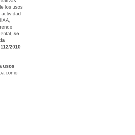
reativas
de los usos
 actividad
IIAA,
prende
iental,
se
cia
o 112/2010
ia usos
aba como