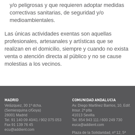
y/o peligrosas y que requieren adoptar medidas
correctivas sanitarias, de seguridad y/o
medioambientales.
Las únicas actividades exentas son aquellas
profesionales, artesanales y artísticas que se
realizan en el domicilio, siempre y cuando no exista
venta o atención directa al público y no se cause
molestias a los vecinos.
MADRID
COMUNIDAD ANDALUCÍA
Velázquez, 30 1º dcha.
Av. Diego Martínez Barrios, 10, Edif.
(Semiesquina c/Goya)
Insur. 2ª plta
28001 Madrid
41013 Sevilla
Tel. 91 140 09 40/41 / 902 075 053
Tel. 854 943 111 / 600 249 730
Fax 91 139 76 45
euca@addient.com
ecu@addient.com
Plaza de la Solidaridad, nº 12, 5ª