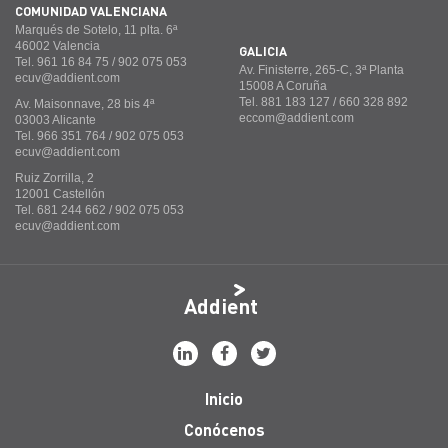
COMUNIDAD VALENCIANA
Marqués de Sotelo, 11 plta. 6ª
46002 Valencia
GALICIA
Tel. 961 16 84 75 / 902 075 053
Av. Finisterre, 265-C, 3ª Planta
ecuv@addient.com
15008 A Coruña
Tel. 881 183 127 / 660 328 892
Av. Maisonnave, 28 bis 4ª
eccom@addient.com
03003 Alicante
Tel. 966 351 764 / 902 075 053
ecuv@addient.com
Ruiz Zorrilla, 2
12001 Castellón
Tel. 681 244 662 / 902 075 053
ecuv@addient.com
Addient
Inicio
Conócenos