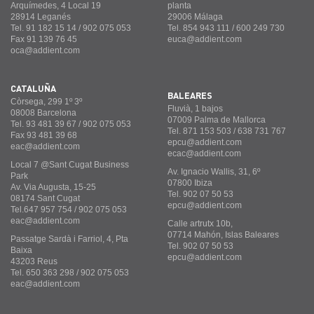
Arquímedes, 4 Local 19
planta
28914 Leganés
29006 Málaga
Tel. 91 182 15 14 / 902 075 053
Tel. 854 943 111 / 600 249 730
Fax 91 139 76 45
euca@addient.com
oca@addient.com
CATALUÑA
BALEARES
Còrsega, 299 1º 3º
Fluvià, 1 bajos
08008 Barcelona
07009 Palma de Mallorca
Tel. 93 481 39 67 / 902 075 053
Tel. 871 153 503 / 638 731 767
Fax 93 481 39 68
epcu@addient.com
eac@addient.com
ecac@addient.com
Local 7 @Sant Cugat Business
Av. Ignacio Wallis, 31, 6º
Park
07800 Ibiza
Av. Via Augusta, 15-25
Tel. 902 07 50 53
08174 Sant Cugat
epcu@addient.com
Tel.647 957 754 / 902 075 053
eac@addient.com
Calle artrutx 10b,
07714 Mahón, Islas Baleares
Passatge Sardà i Farriol, 4, Pta
Tel. 902 07 50 53
Baixa
epcu@addient.com
43203 Reus
Tel. 650 363 298 / 902 075 053
eac@addient.com