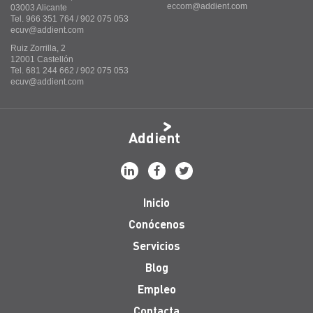
eccom@addient.com
03003 Alicante
Tel. 966 351 764 / 902 075 053
ecuv@addient.com
Ruiz Zorrilla, 2
12001 Castellón
Tel. 681 244 662 / 902 075 053
ecuv@addient.com
Addient
Inicio
Conócenos
Servicios
Blog
Empleo
Contacta