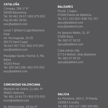
CATALUÑA
BALEARES
Còrsega, 299 1º 3º
Fluvià, 1 bajos
08008 Barcelona
07009 Palma de Mallorca
Tel. 93 481 39 67 / 902 075 053
Tel. 871 153 503 / 638 731 767
Fax 93 481 39 68
epcu@addient.com
eac@addient.com
ecac@addient.com
Local 7 @Sant Cugat Business
Av. Ignacio Wallis, 31, 6º
Park
07800 Ibiza
Av. Via Augusta, 15-25
Tel. 902 07 50 53
08174 Sant Cugat
epcu@addient.com
Tel.647 957 754 / 902 075 053
eac@addient.com
Calle artrutx 10b,
07714 Mahón, Islas Baleares
Passatge Sardà i Farriol, 4, Pta
Tel. 902 07 50 53
Baixa
epcu@addient.com
43203 Reus
Tel. 650 363 298 / 902 075 053
eac@addient.com
COMUNIDAD VALENCIANA
Marqués de Sotelo, 11 plta. 6ª
46002 Valencia
GALICIA
Tel. 961 16 84 75 / 902 075 053
Av. Finisterre, 265-C, 3ª Planta
ecuv@addient.com
15008 A Coruña
Tel. 881 183 127 / 660 328 892
Av. Maisonnave, 28 bis 4ª