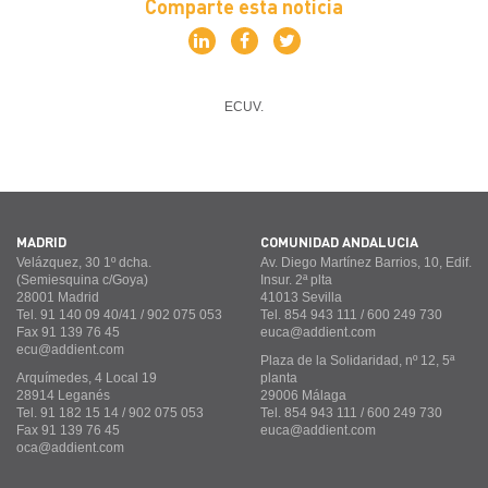
Comparte esta noticia
ECUV
MADRID
COMUNIDAD ANDALUCÍA
Velázquez, 30 1º dcha.
Av. Diego Martínez Barrios, 10, Edif.
(Semiesquina c/Goya)
Insur. 2ª plta
28001 Madrid
41013 Sevilla
Tel. 91 140 09 40/41 / 902 075 053
Tel. 854 943 111 / 600 249 730
Fax 91 139 76 45
euca@addient.com
ecu@addient.com
Plaza de la Solidaridad, nº 12, 5ª
Arquímedes, 4 Local 19
planta
28914 Leganés
29006 Málaga
Tel. 91 182 15 14 / 902 075 053
Tel. 854 943 111 / 600 249 730
Fax 91 139 76 45
euca@addient.com
oca@addient.com