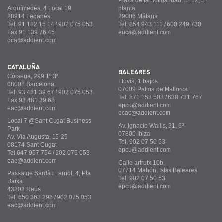
Plaza de la Solidaridad, nº 12, 5ª
Arquímedes, 4 Local 19
planta
28914 Leganés
29006 Málaga
Tel. 91 182 15 14 / 902 075 053
Tel. 854 943 111 / 600 249 730
Fax 91 139 76 45
euca@addient.com
oca@addient.com
CATALUÑA
BALEARES
Còrsega, 299 1º 3º
Fluvià, 1 bajos
08008 Barcelona
07009 Palma de Mallorca
Tel. 93 481 39 67 / 902 075 053
Tel. 871 153 503 / 638 731 767
Fax 93 481 39 68
epcu@addient.com
eac@addient.com
ecac@addient.com
Local 7 @Sant Cugat Business
Av. Ignacio Wallis, 31, 6º
Park
07800 Ibiza
Av. Via Augusta, 15-25
Tel. 902 07 50 53
08174 Sant Cugat
epcu@addient.com
Tel.647 957 754 / 902 075 053
eac@addient.com
Calle artrutx 10b,
07714 Mahón, Islas Baleares
Passatge Sardà i Farriol, 4, Pta
Tel. 902 07 50 53
Baixa
epcu@addient.com
43203 Reus
Tel. 650 363 298 / 902 075 053
eac@addient.com