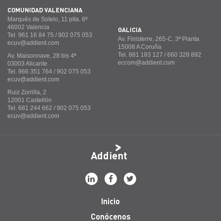
COMUNIDAD VALENCIANA
Marqués de Sotelo, 11 plta. 6ª
46002 Valencia
GALICIA
Tel. 961 16 84 75 / 902 075 053
Av. Finisterre, 265-C, 3ª Planta
ecuv@addient.com
15008 A Coruña
Tel. 881 183 127 / 660 328 892
Av. Maisonnave, 28 bis 4ª
eccom@addient.com
03003 Alicante
Tel. 966 351 764 / 902 075 053
ecuv@addient.com
Ruiz Zorrilla, 2
12001 Castellón
Tel. 681 244 662 / 902 075 053
ecuv@addient.com
Addient
Inicio
Conócenos