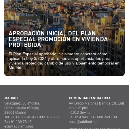
APROBACIÓN INICIAL DEL PLAN
ESPECIAL PROMOCIÓN EN VIVIENDA
PROTEGIDA
El Plan Especial aprobado inicialmente concreta cómo
aplicar la Ley 3/2024 y abre nuevas oportunidades para
vivienda protegida, cambio de uso y alojamiento temporal en
Madrid
MADRID
COMUNIDAD ANDALUCÍA
Velázquez, 30 1º dcha.
Av. Diego Martínez Barrios, 10, Edif.
(Semiesquina c/Goya)
Insur. 2ª plta
28001 Madrid
41013 Sevilla
Tel. 91 140 09 40/41 / 902 075 053
Tel. 854 943 111 / 600 249 730
Fax 91 139 76 45
euca@addient.com
ecu@addient.com