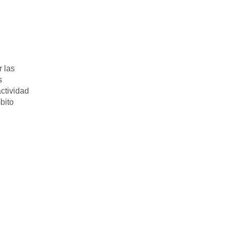
 las
s
actividad
bito