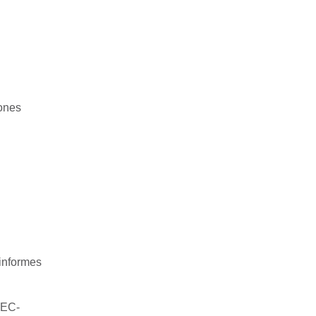
iones
informes
(EC-