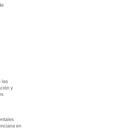
de
 las
ación y
es
entales
enciana en