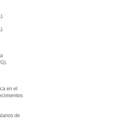
).
).
la
IG).
ca en el
lecimientos
larios de