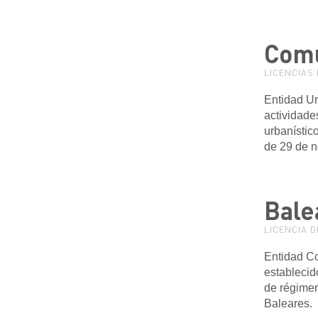
Comu
LICENCIAS
Entidad Ur
actividade
urbanístico
de 29 de 
Bale
LICENCIA 
Entidad Co
establecid
de régimen 
Baleares.