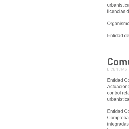
urbanístic
licencias 
Organismo
Entidad de
Comu
LICENCIAS 
Entidad Co
Actuacione
control re
urbanístic
Entidad C
Comprobaci
integradas