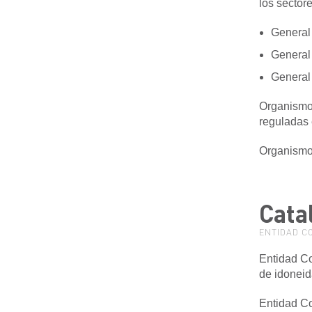
los sectore
General 
General 
General 
Organismo 
reguladas 
Organismo
Cata
ENTIDAD C
Entidad Co
de idonei
Entidad Co