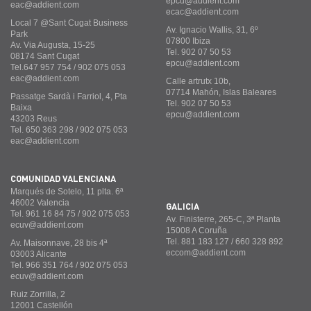
epcu@addient.com
eac@addient.com
ecac@addient.com
Local 7 @Sant Cugat Business
Av. Ignacio Wallis, 31, 6º
Park
07800 Ibiza
Av. Via Augusta, 15-25
Tel. 902 07 50 53
08174 Sant Cugat
epcu@addient.com
Tel.647 957 754 / 902 075 053
eac@addient.com
Calle artrutx 10b,
07714 Mahón, Islas Baleares
Passatge Sardà i Farriol, 4, Pta
Tel. 902 07 50 53
Baixa
epcu@addient.com
43203 Reus
Tel. 650 363 298 / 902 075 053
eac@addient.com
COMUNIDAD VALENCIANA
Marqués de Sotelo, 11 plta. 6ª
46002 Valencia
GALICIA
Tel. 961 16 84 75 / 902 075 053
Av. Finisterre, 265-C, 3ª Planta
ecuv@addient.com
15008 A Coruña
Tel. 881 183 127 / 660 328 892
Av. Maisonnave, 28 bis 4ª
eccom@addient.com
03003 Alicante
Tel. 966 351 764 / 902 075 053
ecuv@addient.com
Ruiz Zorrilla, 2
12001 Castellón