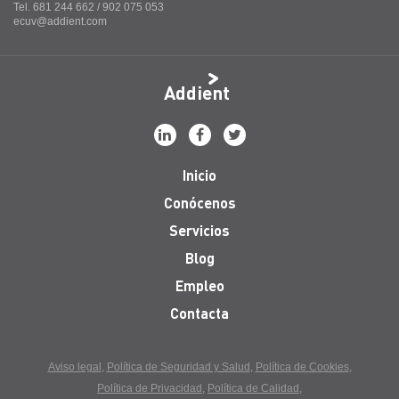
Tel. 681 244 662 / 902 075 053
ecuv@addient.com
Addient
Inicio
Conócenos
Servicios
Blog
Empleo
Contacta
Aviso legal
Política de Seguridad y Salud
Política de Cookies
Política de Privacidad
Política de Calidad