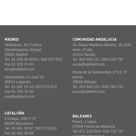
MADRID
COMUNIDAD ANDALUCÍA
Velázquez, 30 1º dcha.
Av. Diego Martínez Barrios, 10, Edif.
(Semiesquina c/Goya)
Insur. 2ª plta
28001 Madrid
41013 Sevilla
Tel. 91 140 09 40/41 / 902 075 053
Tel. 854 943 111 / 600 249 730
Fax 91 139 76 45
euca@addient.com
ecu@addient.com
Plaza de la Solidaridad, nº 12, 5ª
Arquímedes, 4 Local 19
planta
28914 Leganés
29006 Málaga
Tel. 91 182 15 14 / 902 075 053
Tel. 854 943 111 / 600 249 730
Fax 91 139 76 45
euca@addient.com
oca@addient.com
CATALUÑA
BALEARES
Còrsega, 299 1º 3º
Fluvià, 1 bajos
08008 Barcelona
07009 Palma de Mallorca
Tel. 93 481 39 67 / 902 075 053
Tel. 871 153 503 / 638 731 767
Fax 93 481 39 68