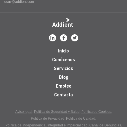
ecuv@addient.com
Addient
Inicio
Conócenos
Servicios
Blog
Empleo
Contacta
Aviso legal
Política de Seguridad y Salud
Política de Cookies
Política de Privacidad
Política de Calidad
Política de Independencia, Integridad e Imparcialidad
Canal de Denuncias
.