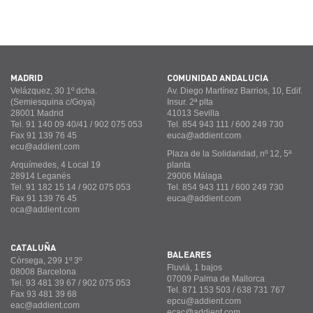
MADRID
COMUNIDAD ANDALUCÍA
Velázquez, 30 1º dcha.
Av. Diego Martínez Barrios, 10, Edif.
(Semiesquina c/Goya)
Insur. 2ª plta
28001 Madrid
41013 Sevilla
Tel. 91 140 09 40/41 / 902 075 053
Tel. 854 943 111 / 600 249 730
Fax 91 139 76 45
euca@addient.com
ecu@addient.com
Plaza de la Solidaridad, nº 12, 5ª
Arquímedes, 4 Local 19
planta
28914 Leganés
29006 Málaga
Tel. 91 182 15 14 / 902 075 053
Tel. 854 943 111 / 600 249 730
Fax 91 139 76 45
euca@addient.com
oca@addient.com
CATALUÑA
BALEARES
Còrsega, 299 1º 3º
Fluvià, 1 bajos
08008 Barcelona
07009 Palma de Mallorca
Tel. 93 481 39 67 / 902 075 053
Tel. 871 153 503 / 638 731 767
Fax 93 481 39 68
epcu@addient.com
eac@addient.com
ecac@addient.com