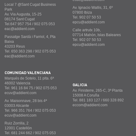
Local 7 @Sant Cugat Business
Av. Ignacio Wallis, 31, 6º
Park
07800 Ibiza
Av. Via Augusta, 15-25
Tel. 902 07 50 53
08174 Sant Cugat
epcu@addient.com
Tel.647 957 754 / 902 075 053
eac@addient.com
Calle artrutx 10b,
07714 Mahón, Islas Baleares
Passatge Sardà i Farriol, 4, Pta
Tel. 902 07 50 53
Baixa
epcu@addient.com
43203 Reus
Tel. 650 363 298 / 902 075 053
eac@addient.com
COMUNIDAD VALENCIANA
Marqués de Sotelo, 11 plta. 6ª
46002 Valencia
GALICIA
Tel. 961 16 84 75 / 902 075 053
Av. Finisterre, 265-C, 3ª Planta
ecuv@addient.com
15008 A Coruña
Tel. 881 183 127 / 660 328 892
Av. Maisonnave, 28 bis 4ª
eccom@addient.com
03003 Alicante
Tel. 966 351 764 / 902 075 053
ecuv@addient.com
Ruiz Zorrilla, 2
12001 Castellón
Tel. 681 244 662 / 902 075 053