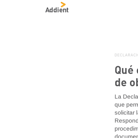
Addient
DECLARACI
Qué 
de o
La Decla
que perm
solicitar
Responde
procedimi
document