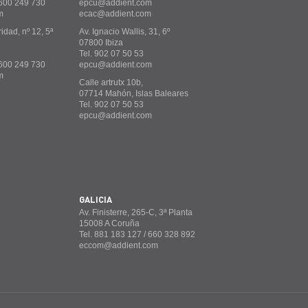
 600 249 730
epcu@addient.com
m
ecac@addient.com
idad, nº 12, 5ª
Av. Ignacio Wallis, 31, 6º
07800 Ibiza
Tel. 902 07 50 53
/ 600 249 730
epcu@addient.com
m
Calle artrutx 10b,
07714 Mahón, Islas Baleares
Tel. 902 07 50 53
epcu@addient.com
GALICIA
Av. Finisterre, 265-C, 3ª Planta
15008 A Coruña
Tel. 881 183 127 / 660 328 892
eccom@addient.com