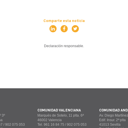
Comparte esta noticia
Declaración responsable
COMUNIDAD VALENCIANA
COMUNIDAD AND
 3º
Marqués de Sotelo, 11 plta. 6ª
Av. Diego Martínez
na
46002 Valencia
Edif. Insur. 2ª plta
67 / 902 075 053
Tel. 961 16 84 75 / 902 075 053
41013 Sevilla