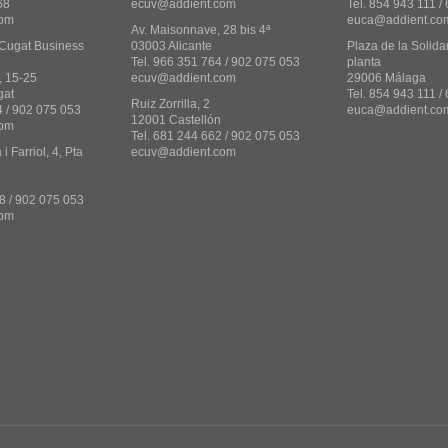
68
ecuv@addient.com
Tel. 854 943 111 /
com
euca@addient.co
Av. Maisonnave, 28 bis 4ª
Cugat Business
03003 Alicante
Plaza de la Solidar
Tel. 966 351 764 / 902 075 053
planta
, 15-25
ecuv@addient.com
29006 Málaga
gat
Tel. 854 943 111 
Ruiz Zorrilla, 2
4 / 902 075 053
euca@addient.co
12001 Castellón
com
Tel. 681 244 662 / 902 075 053
 Farriol, 4, Pta
ecuv@addient.com
8 / 902 075 053
com