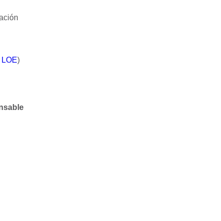
ración
n LOE
)
nsable