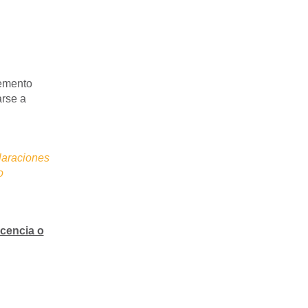
lemento
arse a
laraciones
o
icencia o