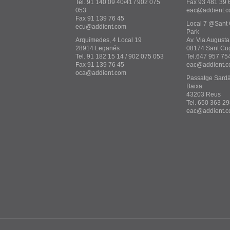
Tel. 91 140 09 40/41 / 902 075
Fax 93 481 39 
053
eac@addient.
Fax 91 139 76 45
Local 7 @Sant 
ecu@addient.com
Park
Arquímedes, 4 Local 19
Av. Via Augusta
28914 Leganés
08174 Sant Cu
Tel. 91 182 15 14 / 902 075 053
Tel.647 957 75
Fax 91 139 76 45
eac@addient.
oca@addient.com
Passatge Sardà i
Baixa
43203 Reus
Tel. 650 363 29
eac@addient.