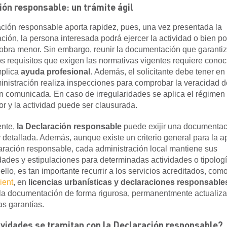
ión responsable: un trámite ágil
ción responsable aporta rapidez, pues, una vez presentada la
ción,
la persona interesada podrá ejercer la actividad o bien
po
obra menor. Sin
embargo,
reunir la documentación que garanti
s requisitos que exigen las normativas vigentes requiere conoc
plica
ayuda profesional
. Además, el solicitante debe tener en
inistración realiza inspecciones para comprobar la veracidad 
n
comunicada. En caso de irregularidades se aplica el régimen
r y la actividad puede ser clausurada.
ente,
la Declaración responsable
puede exijir una documentac
 detallada. Además, aunque existe un criterio general para
la a
aración responsable, cada administración local mantiene sus
idades y estipulaciones para determinadas actividades o tipolog
ello, es tan importante recurrir a los servicios acreditados, com
ient
, en
licencias
urbanísticas
y declaraciones responsable
la documentación de forma rigurosa, permanentmente actualiz
s garantías.
ividades se tramitan con la Declaración responsable?