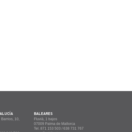
ALUCÍA
BALEARES
 Barrios, 10,
Fluvià, 1 bajos
07009 Palma de Mallorca
Tel. 871 153 503 / 638 731 767