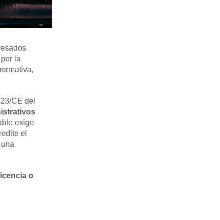
eresados
por la
normativa,
123/CE del
istrativos
able exige
redite
el
 una
Licencia o