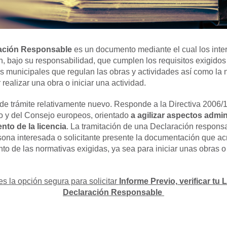
ación Responsable
es un documento mediante el cual los int
n, bajo su responsabilidad, que cumplen los requisitos exigidos 
 municipales que regulan las obras y actividades así como la 
 realizar una obra o iniciar una actividad.
 de trámite relativamente nuevo. Responde a la Directiva 2006/
 y del Consejo europeos, orientado
a agilizar aspectos admin
nto de la licencia
. La tramitación de una Declaración respons
sona interesada o solicitante presente la documentación que ac
nto
de las normativas
exigidas,
ya sea para iniciar unas obras o
es la opción segura para solicitar
Informe Previo, verificar tu 
Declaración Responsable