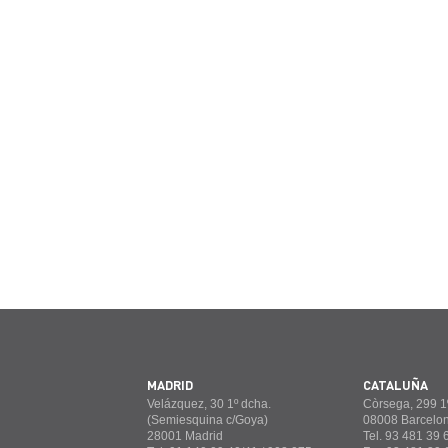
MADRID
CATALUÑA
Velázquez, 30 1º dcha.
Còrsega, 299 1º
(Semiesquina c/Goya)
08008 Barcelo
28001 Madrid
Tel. 93 481 39 