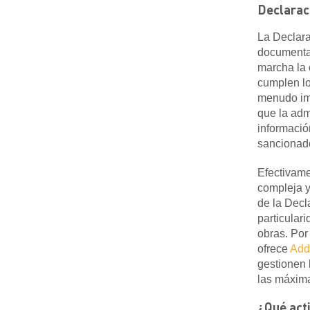
Declarac
La Declara
documenta
marcha
la 
cumplen lo
menudo im
que la adm
informació
sancionado
Efectivam
compleja y
de la Decl
particular
obras. Por 
ofrece
Add
gestionen 
las máxima
¿Qué act