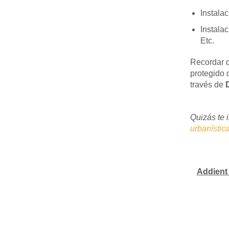
Instala
Instalac
Etc.
Recordar q
protegido 
través de
D
Quizás te i
urbanístic
Addient