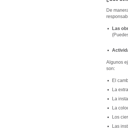
De manera 
responsabl
Las ob
(Puedes
Activid
Algunos ej
son:
El cambi
La extra
La inst
La colo
Los cier
Las ins