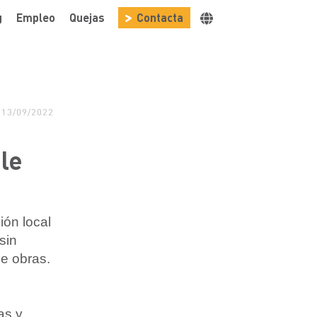
g
Empleo
Quejas
Contacta
 13/09/2022
le
ión local
sin
de obras.
as y