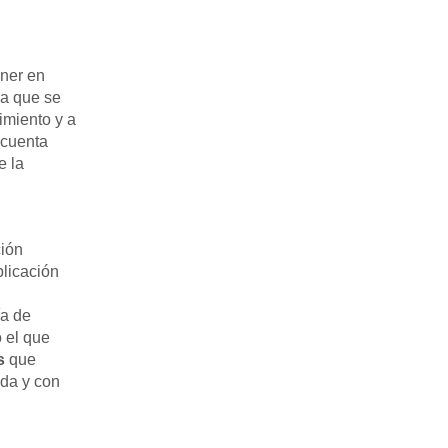
ner en
za que se
imiento y a
 cuenta
de
la
ión
plicación
ía de
o el que
s
que
ada y con