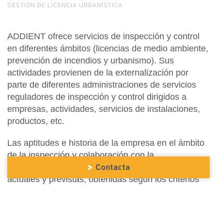
GESTIÓN DE LICENCIA URBANÍSTICA
ADDIENT ofrece servicios de inspección y control
en diferentes ámbitos (licencias de medio ambiente,
prevención de incendios y urbanismo). Sus
actividades provienen de la externalización por
parte de diferentes administraciones de servicios
reguladores de inspección y control dirigidos a
empresas, actividades, servicios de instalaciones,
productos, etc.
Las aptitudes e historia de la empresa en el ámbito
de la inspección y colaboración con la
Contacta
Administración, junto con las acreditaciones
actuales y previstas, obtenidas según los criterios
de la norma UNE-EN 17020 y la UNE-EN 17025 y
reconocido tanto por el Entidad Nacional de
Acreditación (ENAC) como por las diferentes