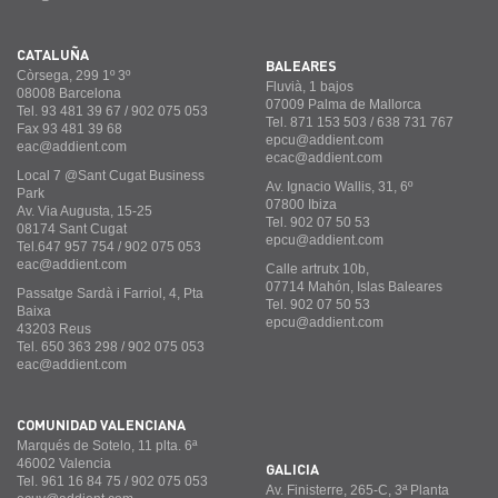
CATALUÑA
BALEARES
Còrsega, 299 1º 3º
Fluvià, 1 bajos
08008 Barcelona
07009 Palma de Mallorca
Tel. 93 481 39 67 / 902 075 053
Tel. 871 153 503 / 638 731 767
Fax 93 481 39 68
epcu@addient.com
eac@addient.com
ecac@addient.com
Local 7 @Sant Cugat Business
Av. Ignacio Wallis, 31, 6º
Park
07800 Ibiza
Av. Via Augusta, 15-25
Tel. 902 07 50 53
08174 Sant Cugat
epcu@addient.com
Tel.647 957 754 / 902 075 053
eac@addient.com
Calle artrutx 10b,
07714 Mahón, Islas Baleares
Passatge Sardà i Farriol, 4, Pta
Tel. 902 07 50 53
Baixa
epcu@addient.com
43203 Reus
Tel. 650 363 298 / 902 075 053
eac@addient.com
COMUNIDAD VALENCIANA
Marqués de Sotelo, 11 plta. 6ª
46002 Valencia
GALICIA
Tel. 961 16 84 75 / 902 075 053
Av. Finisterre, 265-C, 3ª Planta