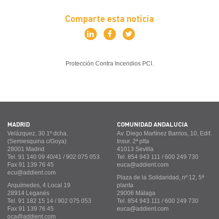
Comparte esta noticia
Protección Contra Incendios PCI
MADRID
COMUNIDAD ANDALUCÍA
Velázquez, 30 1º dcha.
Av. Diego Martínez Barrios, 10, Edif.
(Semiesquina c/Goya)
Insur. 2ª plta
28001 Madrid
41013 Sevilla
Tel. 91 140 09 40/41 / 902 075 053
Tel. 854 943 111 / 600 249 730
Fax 91 139 76 45
euca@addient.com
ecu@addient.com
Plaza de la Solidaridad, nº 12, 5ª
Arquímedes, 4 Local 19
planta
28914 Leganés
29006 Málaga
Tel. 91 182 15 14 / 902 075 053
Tel. 854 943 111 / 600 249 730
Fax 91 139 76 45
euca@addient.com
oca@addient.com