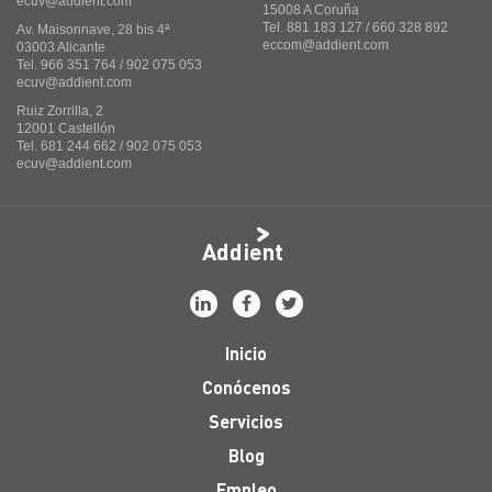
ecuv@addient.com
15008 A Coruña
Tel. 881 183 127 / 660 328 892
Av. Maisonnave, 28 bis 4ª
eccom@addient.com
03003 Alicante
Tel. 966 351 764 / 902 075 053
ecuv@addient.com
Ruiz Zorrilla, 2
12001 Castellón
Tel. 681 244 662 / 902 075 053
ecuv@addient.com
Addient
Inicio
Conócenos
Servicios
Blog
Empleo